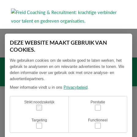
DEZE WEBSITE MAAKT GEBRUIK VAN
COOKIES.
ACCOUNTMANAGER MKB | LEASELINQ
We gebruiken cookies om de website goed te laten werken, het
gebruik te analyseren en om relevante advertenties te tonen. We
delen informatie over uw gebruik ook met onze analyse- en
advertentiepartners.
Leaselinq B.V.
Meer informatie vindt u in ons
Privacybeleid
.
Strikt noodzakelijk
Prestatie
Ben jij toe aan jouw volgende uitdaging? En ben jij met
jouw commerciële kwaliteiten in staat de groei van een
Targeting
Functioneel
organisatie verder aan te jagen? En weet jij als geen
ander hoe je de portefeuilles in het midden- en