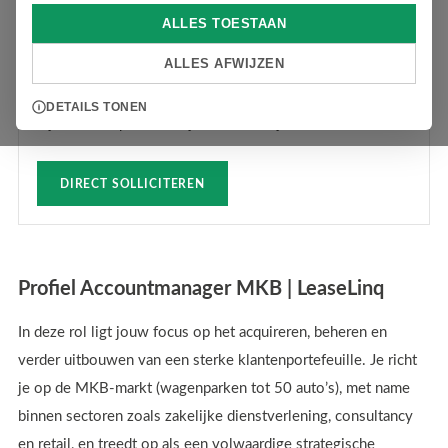
kleinbedrijf bij zowel bestaande als nieuwe relaties
ALLES TOESTAAN
verder uitbouwt? Wil jij echt impact maken en gaan
ALLES AFWIJZEN
werken in een dynamisch en enthousiast team van
professionals? Dan zou de rol van Accountmanager MKB
DETAILS TONEN
bij LeaseLinq iets voor jou kunnen zijn!
DIRECT SOLLICITEREN
Profiel Accountmanager MKB | LeaseLinq
In deze rol ligt jouw focus op het acquireren, beheren en
verder uitbouwen van een sterke klantenportefeuille. Je richt
je op de MKB-markt (wagenparken tot 50 auto’s), met name
binnen sectoren zoals zakelijke dienstverlening, consultancy
en retail, en treedt op als een volwaardige strategische