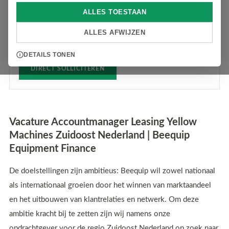
met olie in je bloed? En woonachtig in of nabij de regio
ALLES TOESTAAN
Zuidoost Nederland? Wij zijn op zoek naar een
ALLES AFWIJZEN
Accountmanager Leasing Yellow Machines.
DETAILS TONEN
DIRECT SOLLICITEREN
Vacature Accountmanager Leasing Yellow
Machines Zuidoost Nederland | Beequip
Equipment Finance
De doelstellingen zijn ambitieus: Beequip wil zowel nationaal
als internationaal groeien door het winnen van marktaandeel
en het uitbouwen van klantrelaties en netwerk. Om deze
ambitie kracht bij te zetten zijn wij namens onze
opdrachtgever voor de regio Zuidoost Nederland op zoek naar