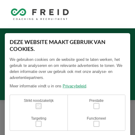
DEZE WEBSITE MAAKT GEBRUIK VAN
COOKIES.
ACCOUNTMANAGER LEASING YELLOW
MACHINES ZUIDOOST NEDERLAND |
We gebruiken cookies om de website goed te laten werken, het
BEEQUIP EQUIPMENT FINANCE
gebruik te analyseren en om relevante advertenties te tonen. We
delen informatie over uw gebruik ook met onze analyse- en
advertentiepartners.
Meer informatie vindt u in ons
Privacybeleid
.
Beequip
Strikt noodzakelijk
Prestatie
Ben jij expert op het gebied van “yellow machines”?
Targeting
Functioneel
Denk daarbij aan bouw-, grondverzet-, recycling- of
agrarische machines. En omschrijf jij jezelf als iemand