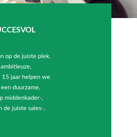
UCCESVOL
n op de juiste plek.
 ambitieuze,
n 15 jaar helpen we
t een duurzame,
 op middenkader-,
 de juiste sales-,