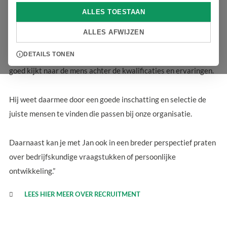
ALLES TOESTAAN
Persoonlijke ontwikkeling én bedrijfskundige
ALLES AFWIJZEN
vraagstukken staan centraal
DETAILS TONEN
“Jan is een echte professional die door zijn persoonlijke touch
goed kijkt naar de mens achter de kwalificaties en ervaringen.
Hij weet daarmee door een goede inschatting en selectie de
juiste mensen te vinden die passen bij onze organisatie.
Daarnaast kan je met Jan ook in een breder perspectief praten
over bedrijfskundige vraagstukken of persoonlijke
ontwikkeling.”
LEES HIER MEER OVER RECRUITMENT