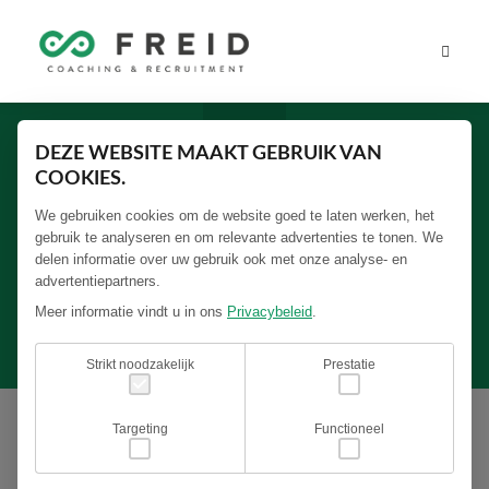
DEZE WEBSITE MAAKT GEBRUIK VAN
COOKIES.
We gebruiken cookies om de website goed te laten werken, het
gebruik te analyseren en om relevante advertenties te tonen. We
"Jan is een echte professional die door zijn
delen informatie over uw gebruik ook met onze analyse- en
persoonlijke touch goed kijkt naar de mens
advertentiepartners.
achter de kwalificaties en ervaringen."
Meer informatie vindt u in ons
Privacybeleid
.
Strikt noodzakelijk
Prestatie
Targeting
Functioneel
Sander Borsten, Algemeen Directeur | ANWB Rijopleidingen