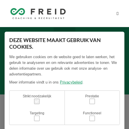
DEZE WEBSITE MAAKT GEBRUIK VAN
COOKIES.
We gebruiken cookies om de website goed te laten werken, het
gebruik te analyseren en om relevante advertenties te tonen. We
"Uitblinken met persoonlijke aandacht levert
delen informatie over uw gebruik ook met onze analyse- en
resultaat op"
advertentiepartners.
Meer informatie vindt u in ons
Privacybeleid
.
Strikt noodzakelijk
Prestatie
Remco Besselink, Algemeen Directeur|Omix BeterOnderwijs
Targeting
Functioneel