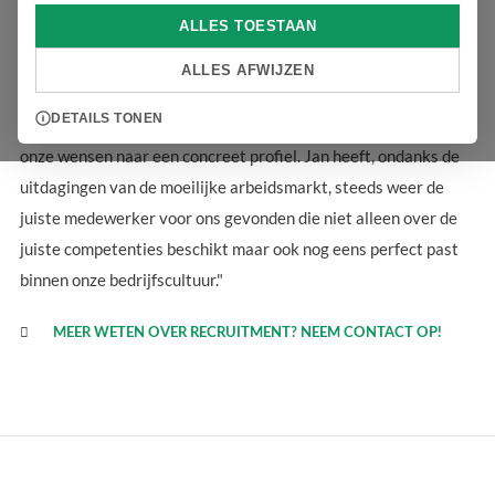
Keer op keer de juiste medewerker
ALLES TOESTAAN
"We hebben bij Omix Beter Onderwijs de laatste 2 jaar
ALLES AFWIJZEN
veelvuldig gebruik gemaakt van de diensten van Jan. Hij blinkt
DETAILS TONEN
uit in persoonlijke aandacht en het goed kunnen vertalen van
onze wensen naar een concreet profiel. Jan heeft, ondanks de
uitdagingen van de moeilijke arbeidsmarkt, steeds weer de
juiste medewerker voor ons gevonden die niet alleen over de
juiste competenties beschikt maar ook nog eens perfect past
binnen onze bedrijfscultuur."
MEER WETEN OVER RECRUITMENT? NEEM CONTACT OP!