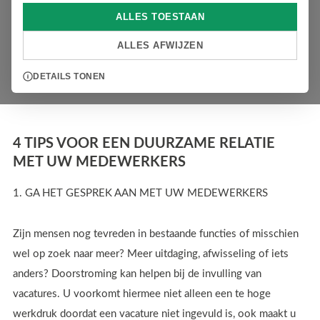
13 JUNI 2022
ALLES TOESTAAN
ALLES AFWIJZEN
Kies voor maatwerkoplossingen en ga voor één-op-één-
contact met een recruiter. Belangrijk hierbij is dat u kiest voor
DETAILS TONEN
een recruiter die echt weet waarover het gaat.
4 TIPS VOOR EEN DUURZAME RELATIE
MET UW MEDEWERKERS
1. GA HET GESPREK AAN MET UW MEDEWERKERS
Zijn mensen nog tevreden in bestaande functies of misschien
wel op zoek naar meer? Meer uitdaging, afwisseling of iets
anders? Doorstroming kan helpen bij de invulling van
vacatures. U voorkomt hiermee niet alleen een te hoge
werkdruk doordat een vacature niet ingevuld is, ook maakt u